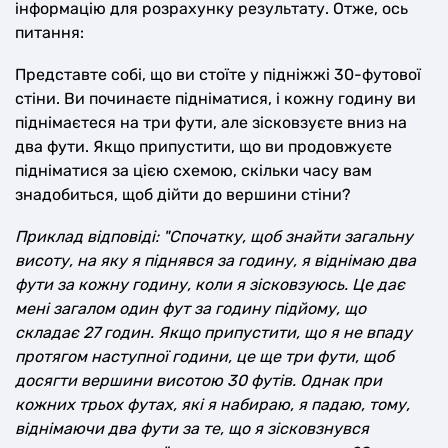
інформацію для розрахунку результату. Отже, ось
питання:
Представте собі, що ви стоїте у підніжжі 30-футової
стіни. Ви починаєте підніматися, і кожну годину ви
піднімаєтеся на три фути, але зісковзуєте вниз на
два фути. Якщо припустити, що ви продовжуєте
підніматися за цією схемою, скільки часу вам
знадобиться, щоб дійти до вершини стіни?
Приклад відповіді: "Спочатку, щоб знайти загальну
висоту, на яку я піднявся за годину, я віднімаю два
фути за кожну годину, коли я зісковзуюсь. Це дає
мені загалом один фут за годину підйому, що
складає 27 годин. Якщо припустити, що я не впаду
протягом наступної години, це ще три фути, щоб
досягти вершини висотою 30 футів. Однак при
кожних трьох футах, які я набираю, я падаю, тому,
віднімаючи два фути за те, що я зісковзнувся