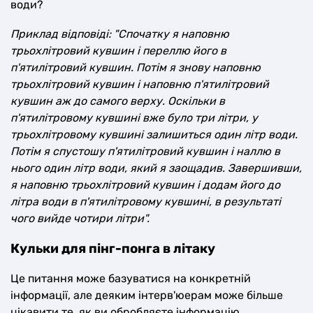
води?
Приклад відповіді: "Спочатку я наповню
трьохлітровий кувшин і переллю його в
п'ятилітровий кувшин. Потім я знову наповню
трьохлітровий кувшин і наповню п'ятилітровий
кувшин аж до самого верху. Оскільки в
п'ятилітровому кувшині вже було три літри, у
трьохлітровому кувшині залишиться один літр води.
Потім я спустошу п'ятилітровий кувшин і наллю в
нього один літр води, який я заощадив. Завершивши,
я наповню трьохлітровий кувшин і додам його до
літра води в п'ятилітровому кувшині, в результаті
чого вийде чотири літри".
Кульки для пінг-понга в літаку
Це питання може базуватися на конкретній
інформації, але деяким інтерв'юерам може більше
цікавити те, як ви обробляєте інформацію,