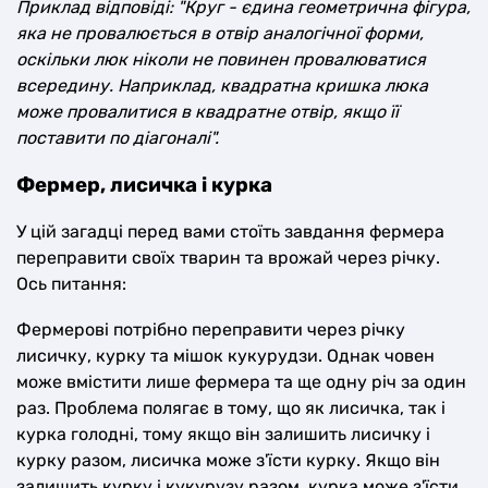
Приклад відповіді: "Круг - єдина геометрична фігура,
яка не провалюється в отвір аналогічної форми,
оскільки люк ніколи не повинен провалюватися
всередину. Наприклад, квадратна кришка люка
може провалитися в квадратне отвір, якщо її
поставити по діагоналі".
Фермер, лисичка і курка
У цій загадці перед вами стоїть завдання фермера
переправити своїх тварин та врожай через річку.
Ось питання:
Фермерові потрібно переправити через річку
лисичку, курку та мішок кукурудзи. Однак човен
може вмістити лише фермера та ще одну річ за один
раз. Проблема полягає в тому, що як лисичка, так і
курка голодні, тому якщо він залишить лисичку і
курку разом, лисичка може з'їсти курку. Якщо він
залишить курку і кукурузу разом, курка може з'їсти