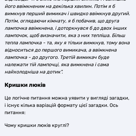
його ввімкненим на декілька хвилин. Потім я б
вимкнув перший вимикач і швидко ввімкнув другий.
Потім, оглядаючи кімнату, я б побачив, що друга
лампочка ввімкнена, і доторкнувся б до двох інших
лампочок, щоб визначити, яка з них тепліша. Більш
тепла лампочка - та, яку я тільки вимкнув, тому вона
відноситься до першого вимикача, а ввімкнена
лампочка - до другого. Третій вимикач буде
належати тій лампочці, яка вимкнена і сама
найхолодніша на дотик".
Кришки люків
Це логічне питання можна уявити у вигляді загадки,
і існує кілька варіацій формату цієї загадки. Ось
питання:
Чому кришки люків круглі?