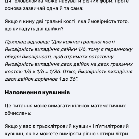
Ця головоломка може набувати різних форм, проте
основа зазвичай одна й та сама:
Якщо я кину дві гральні кості, яка ймовірність того,
що випадуть дві двійки?
Приклад відповіді: "Для кожної гральної кості
ймовірність випадіння двійки 1/6, тому я перемножу
обидві ймовірності, щоб отримати остаточну
ймовірність випадіння двох двійок на двох гральних
костях: 1/6 x 1/6 = 1/36. Отже, ймовірність випадіння
двох двійок дорівнює 1 до 36".
Наповнення кувшинів
Це питання може вимагати кількох математичних
обчислень:
Якщо у вас є трьохлітровий кувшин і п'ятилітровий
кувшин, як ви можете виміряти рівно чотири літри